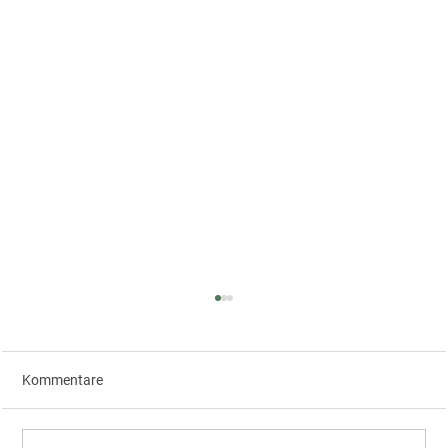
Kommentare
Polyanskaya | Kirgisistan